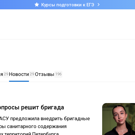
Курсы подготовки к ЕГЭ
ия
Новости
Отзывы
29
29
196
опросы решит бригада
АСУ предложила внедрить бригадные
ры санитарного содержания
х территорий Петербурга