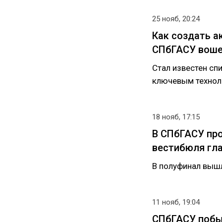
25 нояб, 20:24
Как создать а
СПбГАСУ воше
Стал известен сп
ключевым технол
18 нояб, 17:15
В СПбГАСУ пр
вестибюля гла
В полуфинал вышл
11 нояб, 19:04
СПбГАСУ побы