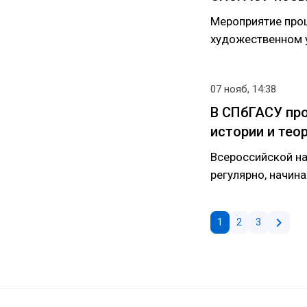
Мероприятие прош
художественном у
07 нояб, 14:38
В СПбГАСУ пр
истории и тео
Всероссийской на
регулярно, начина
chevron_right
1
2
3