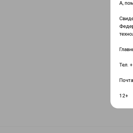
А, пом
Свиде
Федер
техно
Главн
Тел. 
Почта
12+