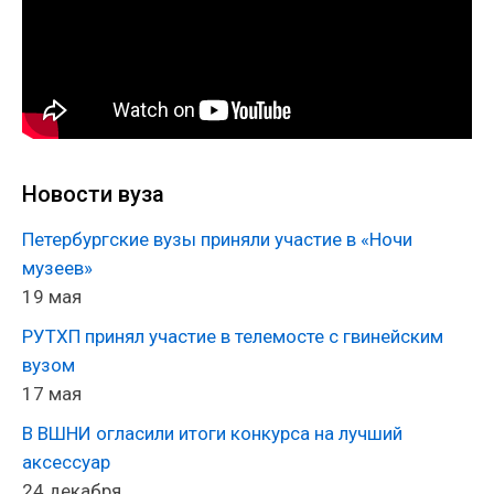
международных и отечественных выставках:
«Образование и карьера», «Ювелир-2000»,
«Интерштоф», «Ладья».
Новости вуза
Петербургские вузы приняли участие в «Ночи
музеев»
19 мая
РУТХП принял участие в телемосте с гвинейским
вузом
17 мая
В ВШНИ огласили итоги конкурса на лучший
аксессуар
24 декабря