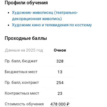
Профили обучения
Выпускники работают в сфере кинопроизводства и
телевидения, в музеях и театрах.
Художник-живописец (театрально-
декорационная живопись)
Художник кино и телевидения по костюму
Проходные баллы
Данные на 2025 год
Очное
Пр. балл, бюджет
328
Бюджетных мест
13
Пр. балл, контракт
254
Контрактных мест
23
Стоимость обучения
478 000 ₽