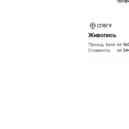
профи
СПбГУ
Живопись
Проход. балл:
от 36
Стоимость:
от 34