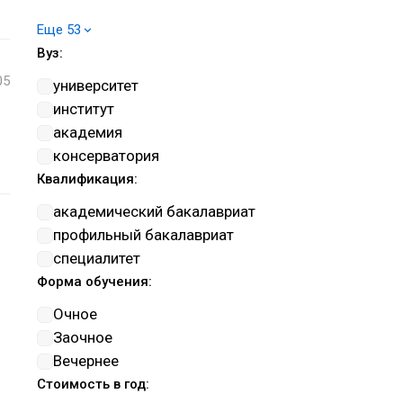
Военное управление
Еще 53
Изобразительное и прикладные
Вуз:
виды искусств
05
Информатика и вычислительная
университет
техника
институт
Информационная безопасность
академия
Искусствознание
консерватория
История и археология
Квалификация:
Клиническая медицина
академический бакалавриат
Компьютерные и
профильный бакалавриат
информационные науки
специалитет
Культуроведение и
Форма обучения:
социокультурные проекты
Очное
Математика и механика
Заочное
Машиностроение
Вечернее
Музыкальное искусство
Стоимость в год:
Нанотехнологии и