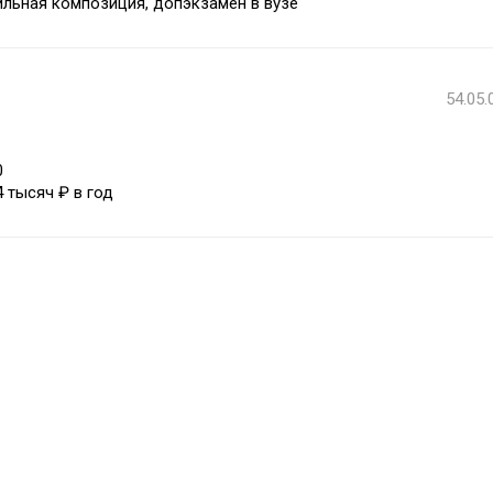
льная композиция, допэкзамен в вузе
54.05.
0
4 тысяч ₽ в год