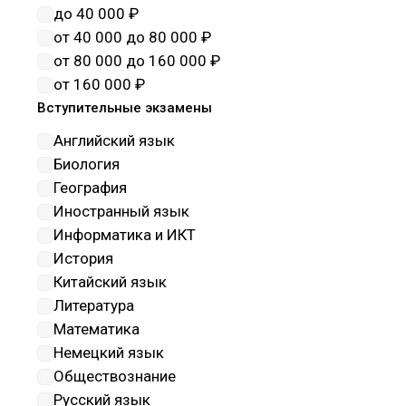
наноматериалы
до 40 000 ₽
Науки о здоровье и
от 40 000 до 80 000 ₽
профилактическая медицина
от 80 000 до 160 000 ₽
Науки о земле
от 160 000 ₽
Обеспечение государтсвенной
Вступительные экзамены
безопасности
Английский язык
Образование и педагогические
Биология
науки
География
Оружие и системы вооружения
Иностранный язык
Политические науки и
Информатика и ИКТ
регионоведение
История
Прикладная геология, горное
Китайский язык
дело, нефтегазовое дело и
Литература
геодезия
Математика
Промышленная экология и
Немецкий язык
биотехнологии
Обществознание
Психологические науки
Русский язык