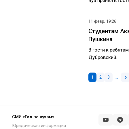
Вуз принял в гост
11 февр, 19:26
Студентам Ак
Пушкина
В гости к ребята
Дубровский.
chevron_right
1
2
3
…
СМИ «Гид по вузам»
Юридическая информация