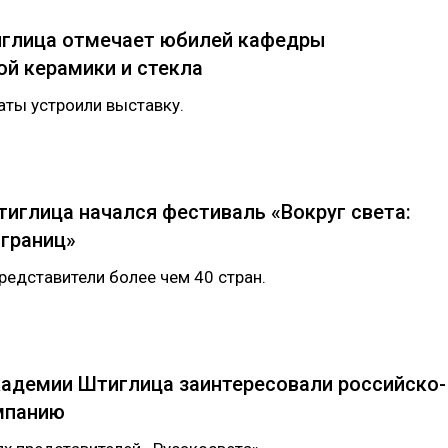
глица отмечает юбилей кафедры
й керамики и стекла
даты устроили выставку.
иглица начался фестиваль «Вокруг света:
 границ»
представители более чем 40 стран.
кадемии Штиглица заинтересовали российско-
мпанию