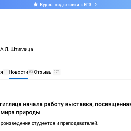
Курсы подготовки к ЕГЭ
А.Л. Штиглица
ия
Новости
Отзывы
11
83
273
иглица начала работу выставка, посвященна
 мира природы
роизведения студентов и преподавателей.