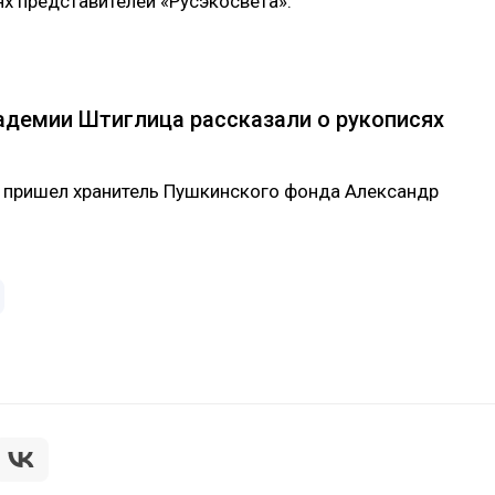
ях представителей «Русэкосвета».
адемии Штиглица рассказали о рукописях
м пришел хранитель Пушкинского фонда Александр