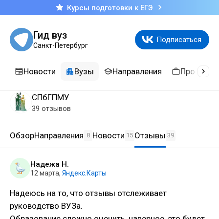
Курсы подготовки к ЕГЭ
Гид вуз
Подписаться
Санкт-Петербург
Новости
Вузы
Направления
Професси
СПбГПМУ
39 отзывов
Обзор
Направления
Новости
Отзывы
8
15
39
Надежа Н.
12 марта
,
Яндекс.Карты
Надеюсь на то, что отзывы отслеживает
руководство ВУЗа.
Образование сложно оценить, наверное, это будет