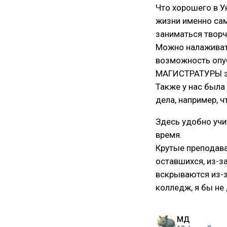
Что хорошего в У
жизни именно сам
заниматься творч
Можно налаживать
возможность опуб
МАГИСТРАТУРЫ эт
Также у нас была 
дела, например, ч
Здесь удобно учит
время.
Крутые преподава
оставшихся, из-з
вскрываются из-з
колледж, я бы не 
МД