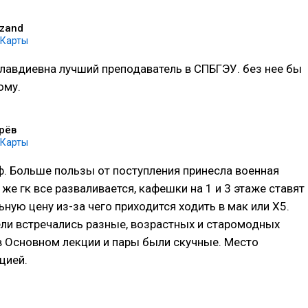
yzand
.Карты
лавдиевна лучший преподаватель в СПБГЭУ. без нее бы
ому.
рёв
.Карты
. Больше пользы от поступления принесла военная
же гк все разваливается, кафешки на 1 и 3 этаже ставят
ую цену из-за чего приходится ходить в мак или Х5.
ли встречались разные, возрастных и старомодных
в Основном лекции и пары были скучные. Место
цией.