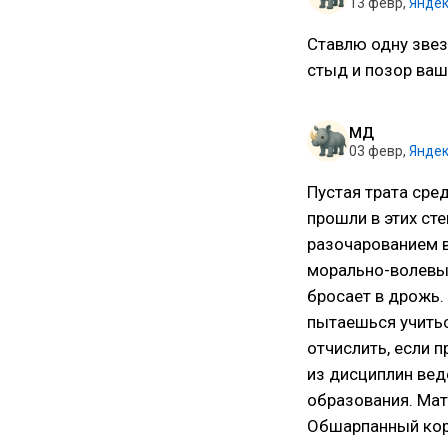
13 февр
,
Яндек
Ставлю одну звез
стыд и позор ваш
МД
03 февр
,
Яндек
Пустая трата сре
прошли в этих ст
разочарованием в
морально-волевых
бросает в дрожь.
пытаешься учитьс
отчислить, если 
из дисциплин ве
образования. Мат
Обшарпанный кор