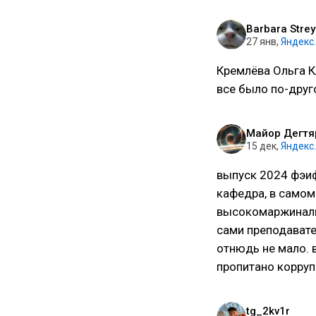
Barbara Stre
27 янв
,
Яндекс
Кремлёва Ольга К
все было по-друг
Майор Дегтя
15 дек
,
Яндекс
выпуск 2024 фэиф
кафедра, в самом 
высокомаржинальн
сами преподавате
отнюдь не мало. 
пропитано корруп
tg_2kv1r