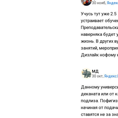
30 нояб
,
Яндек
Учусь тут уже 2.5
устраивает обучен
Преподавательски
наверняка будет у
жизнь. В других 
занятий, меропри
Дизлайк нофому к
МД
30 окт
,
Яндекс
Данному универси
деканата или от 
подлиза. Пофигиз
начиная от подач
ставятся не за зн