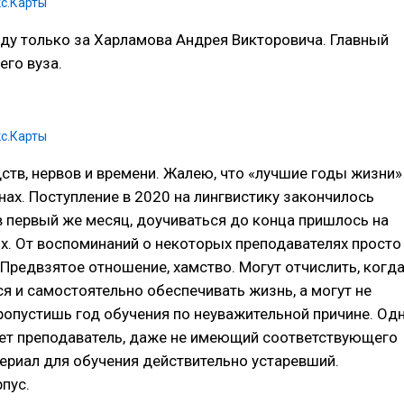
с.Карты
ду только за Харламова Андрея Викторовича. Главный
его вуза.
с.Карты
дств, нервов и времени. Жалею, что «лучшие годы жизни»
енах. Поступление в 2020 на лингвистику закончилось
 первый же месяц, доучиваться до конца пришлось на
. От воспоминаний о некоторых преподавателях просто
 Предвзятое отношение, хамство. Могут отчислить, когд
я и самостоятельно обеспечивать жизнь, а могут не
пропустишь год обучения по неуважительной причине. Од
дет преподаватель, даже не имеющий соответствующего
ериал для обучения действительно устаревший.
пус.