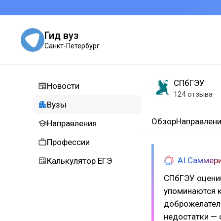
Гид вуз
Санкт-Петербург
СПбГЭУ
Новости
124 отзыва
Вузы
Обзор
Направлен
Направления
Профессии
AI Саммер
Калькулятор ЕГЭ
СПбГЭУ оценив
упоминаются к
доброжелатель
недостатки — 