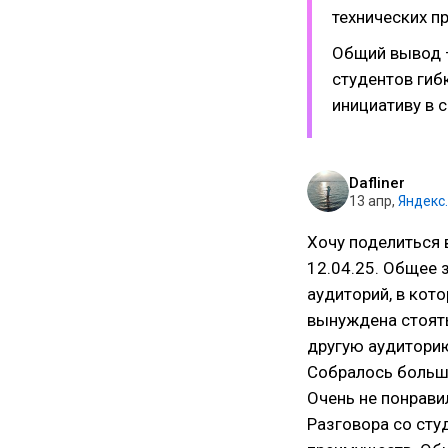
технических п
Общий вывод —
студентов гибк
инициативу в с
Dafliner
13 апр
,
Яндекс
Хочу поделиться 
12.04.25. Общее 
аудиторий, в кот
вынуждена стоять
другую аудиторию
Собралось большо
Очень не понрави
Разговора со студ