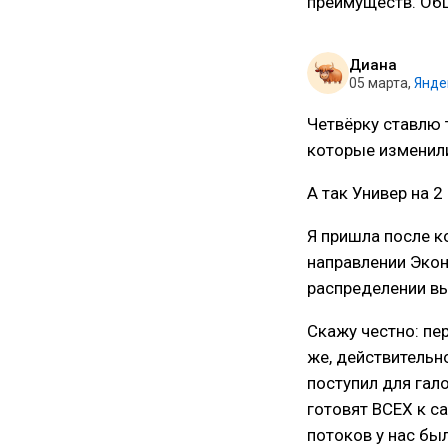
преимуществ. Общ
Диана
05 марта
,
Янде
Четвёрку ставлю 
которые изменили
А так Универ на 2
Я пришла после к
направлении Эконо
распределении вы
Скажу честно: пе
же, действительно
поступил для гал
готовят ВСЕХ к с
потоков у нас бы