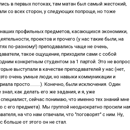
лись в первых потоках, там матан был самый жестокий,
али со всех сторон, у следующих попроще, но тоже
 наших профильных предметов, касающихся экономики,
ятельности, проектов и прочего (у нас такие были, на
тях по-разному!) преподавались чаще не очень,
аватели, такое ощущение, приходили сами с собой
 одним конкретным студентом за 1 партой. Это не вопрос
орые выступали в качестве преподавателей у нас (нет,
 это очень умные люди, но навыки коммуникации и
иала просто.........). Конечно, были исключения. Один
знал, как делать его же задания, и я, уже
специалист, сейчас понимаю, что именно тех знаний мне
но с его предмета). Мы группой неоднократно просили на
ателя, на что нам отвечали, что "поговорят" с ним. Ну,
с больше от этого он не стал.