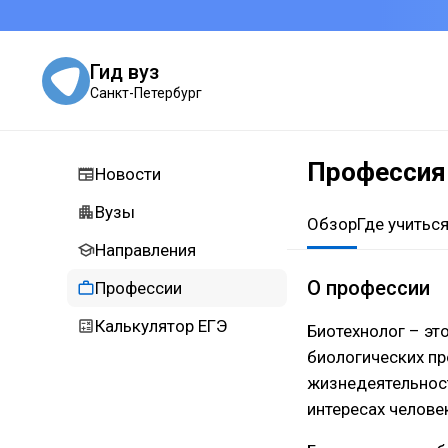
Гид вуз
Санкт-Петербург
Профессия
Новости
Вузы
Обзор
Где учитьс
Направления
О профессии
Профессии
Калькулятор ЕГЭ
Биотехнолог – эт
биологических пр
жизнедеятельност
интересах челове