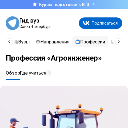
Курсы подготовки к ЕГЭ
Гид вуз
Подписаться
Санкт-Петербург
сти
Вузы
Направления
Профессии
Каль
Профессия «Агроинженер»
Обзор
Где учиться
1