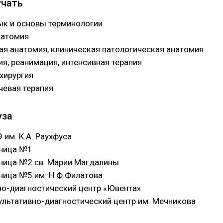
учать
ык и основы терминологии
натомия
ая анатомия, клиническая патологическая анатомия
я, реанимация, интенсивная терапия
хирургия
чевая терапия
уза
им. К.А. Раухфуса
ьница №1
ница №2 св. Марии Магдалины
ница №5 им. Н.Ф.Филатова
но-диагностический центр «Ювента»
ультативно-диагностический центр им. Мечникова