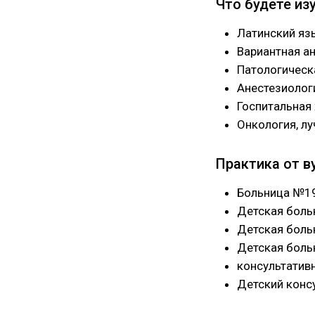
Что будете из
Латинский яз
Вариантная а
Патологическ
Анестезиологи
Госпитальная 
Онкология, лу
Практика от в
Больница №19 
Детская бол
Детская боль
Детская боль
консультатив
Детский конс