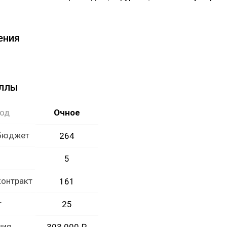
ения
аллы
год
Очное
 бюджет
264
5
контракт
161
т
25
ния