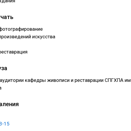
здания
учать
фотографирование
произведений искусства
реставрация
уза
 аудитории кафедры живописи и реставрации СПГХПА им
а
вления
13-15