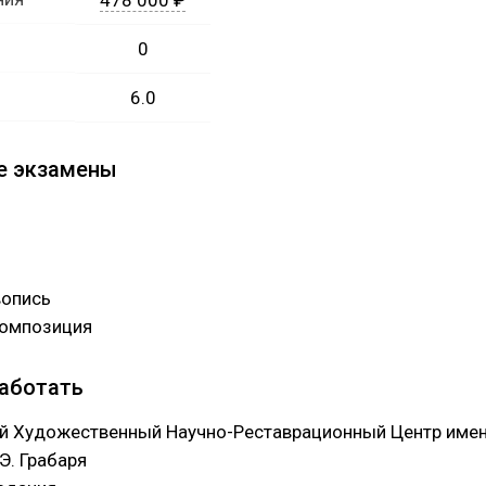
478 000 ₽
0
6.0
е экзамены
вопись
композиция
работать
й Художественный Научно-Реставрационный Центр име
Э. Грабаря