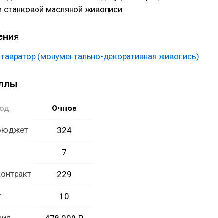
 станковой масляной живописи.
ения
тавратор (монументально-декоративная живопись)
аллы
год
Очное
 бюджет
324
7
контракт
229
т
10
ния