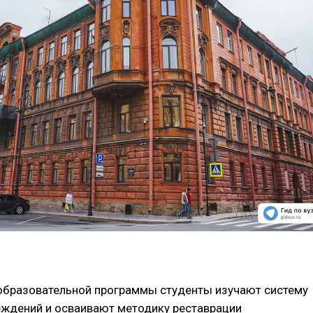
 образовательной программы студенты изучают систему
еждений и осваивают методику реставрации