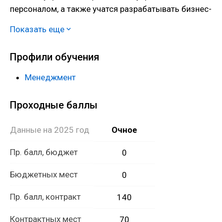
персоналом, а также учатся разрабатывать бизнес-
планы. Выпускники могут претендовать на
Показать еще
следующие позиции: руководитель предприятия,
финансовый менеджер, менеджер по персоналу и
Профили обучения
маркетолог.
Менеджмент
Проходные баллы
Данные на 2025 год
Очное
Пр. балл, бюджет
0
Бюджетных мест
0
Пр. балл, контракт
140
Контрактных мест
70