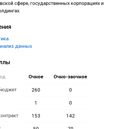
вской сфере, государственных корпорациях и
лдингах.
ения
тика
анализ данных
аллы
год
Очное
Очно-заочное
 бюджет
260
0
1
0
контракт
153
142
т
50
70