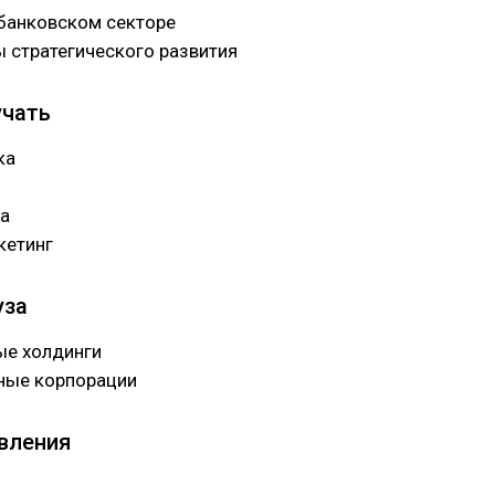
 банковском секторе
 стратегического развития
учать
ка
а
кетинг
уза
е холдинги
ные корпорации
вления