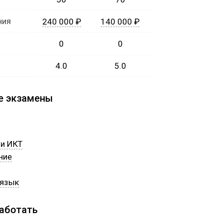
ния
240 000 ₽
140 000 ₽
0
0
4.0
5.0
е экзамены
и ИКТ
ние
 язык
работать