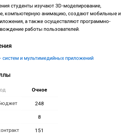
ения студенты изучают 3D-моделирование,
е, компьютерную анимацию, создают мобильные и
иложения, а также осуществляют программно-
овождение работы пользователей.
ения
T- систем и мультимедийных приложений
аллы
год
Очное
 бюджет
248
8
контракт
151