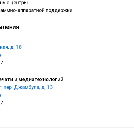
ные центры
раммно-аппаратной поддержки
вления
ая, д. 18
u
47
ечати и медиатехнологий
г, пер. Джамбула, д. 13
u
47