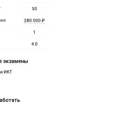
т
50
ния
280 000 ₽
1
4.0
е экзамены
и ИКТ
работать