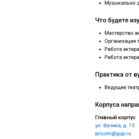
Музыкально-д
Что будете из
Мастерство а
Организация 
Работа актер
Работа актер
Практика от в
Ведущие теат
Корпуса напра
Главный корпус
ул. Фучика, д. 15
pricom@gup.ru