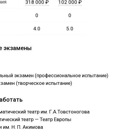
ния
318 000 ₽
102 000 ₽
0
0
4.0
5.0
е экзамены
ьный экзамен (профессиональное испытание)
кзамен (творческое испытание)
работать
атический театр им. Г.А.Товстоногова
ический театр — Театр Европы
 им. Н. П. Акимова