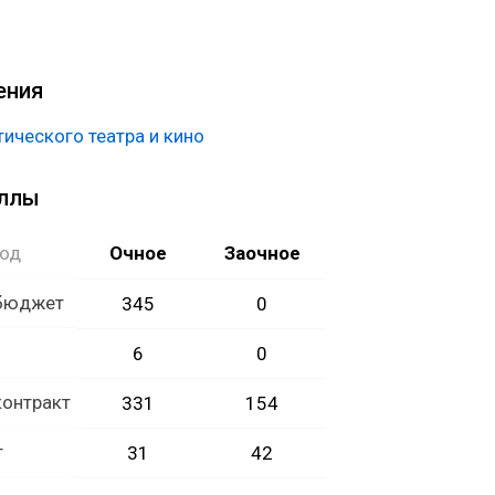
квы, в творческие коллективы городов России, на
маются в кино.
ения
ического театра и кино
аллы
год
Очное
Заочное
 бюджет
345
0
6
0
контракт
331
154
т
31
42