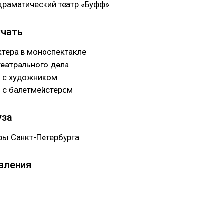
раматический театр «Буфф»
учать
ктера в моноспектакле
театрального дела
а с художником
а с балетмейстером
уза
ры Санкт-Петербурга
вления