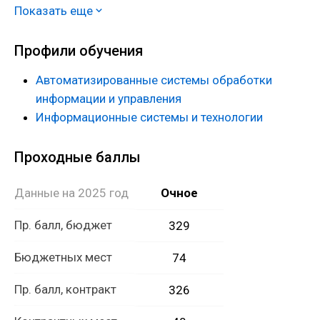
Показать еще
IT-компаниях различной направленности, в IT-
отделах предприятий и организаций, в банках, в
Профили обучения
проектных и научно-исследовательских институтах.
Автоматизированные системы обработки
информации и управления
Информационные системы и технологии
Проходные баллы
Данные на 2025 год
Очное
Пр. балл, бюджет
329
Бюджетных мест
74
Пр. балл, контракт
326