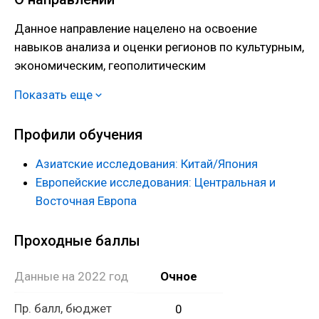
Данное направление нацелено на освоение
навыков анализа и оценки регионов по культурным,
экономическим, геополитическим
характеристикам. В процессе обучения студентам
Показать еще
представляется возможность изучения нескольких
иностранных языков: английский, немецкий,
Профили обучения
французский, испанский, финский, хорватский,
чешский.
Азиатские исследования: Китай/Япония
Европейские исследования: Центральная и
Восточная Европа
Проходные баллы
Данные на 2022 год
Очное
Пр. балл, бюджет
0