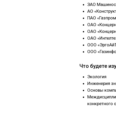
ЗАО Машиност
АО «Конструк
ПАО «Газпром
ОАО «Концерн
ОАО «Концерн
ОАО «Интелте
ООО «ЭргоАй
ООО «Газинф
Что будете из
Экология
Инженерия зн
Основы компь
Междисциплин
конкретного 