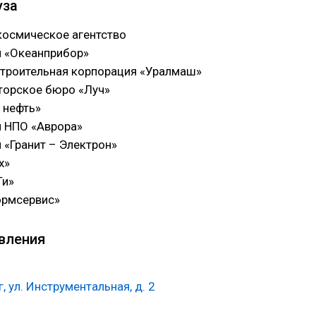
уза
космическое агентство
 «Океанприбор»
роительная корпорация «Уралмаш»
торское бюро «Луч»
 нефть»
 НПО «Аврора»
 «Гранит – Электрон»
х»
Ти»
ормсервис»
вления
г, ул. Инструментальная, д. 2