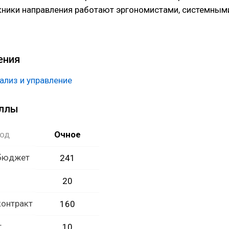
кники направления работают эргономистами, системным
работчиками сложных систем и технологий, а также
управлению персоналом.
ения
ализ и управление
аллы
год
Очное
 бюджет
241
20
контракт
160
т
10