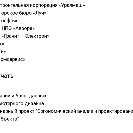
роительная корпорация «Уралмаш»
торское бюро «Луч»
 нефть»
 НПО «Аврора»
 «Гранит – Электрон»
х»
Ти»
ормсервис»
учать
аний и базы данных
ютерного дизайна
арный проект "Эргономический анализ и проектирован
объекта"