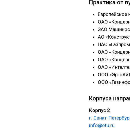
Практика от в
Европейское 
ОАО «Концерн
ЗАО Машиност
АО «Конструк
ПАО «Газпром
ОАО «Концерн
ОАО «Концерн
ОАО «Интелте
ООО «ЭргоАй
ООО «Газинф
Корпуса напра
Корпус 2
г. Санкт-Петербур
info@etu.ru