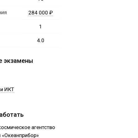
ния
284 000 ₽
1
4.0
е экзамены
и ИКТ
работать
космическое агентство
 «Океанприбор»