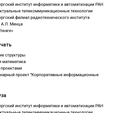
ургский институт информатики и автоматизации РАН
ктуальные телекоммуникационные технологии
ургский филиал радиотехнического института
 А.Л. Минца
ftware»
учать
ие структуры
я математика
T-проектами
нарный проект "Корпоративные информационные
уза
ургский институт информатики и автоматизации РАН
ктуальные телекоммуникационные технологии