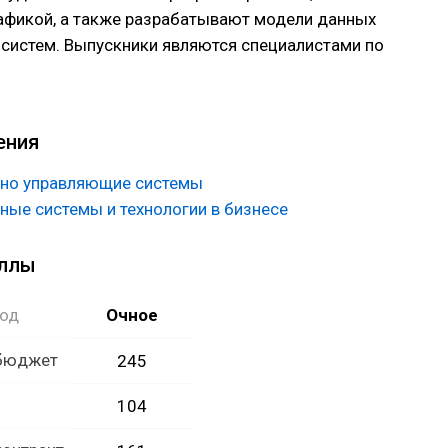
афикой, а также разрабатывают модели данных
систем. Выпускники являются специалистами по
системам, бизнес-аналитиками, менеджерами IT-
дуктов.
ения
но управляющие системы
ые системы и технологии в бизнесе
аллы
год
Очное
 бюджет
245
104