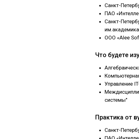
Санкт-Петерб
ПАО «Интелле
Санкт-Петерб
им.академика
ООО «Alee So
Что будете из
Алгебраическ
Компьютерна
Управление I
Междисципли
системы"
Практика от в
Санкт-Петерб
ПАО «Интелле