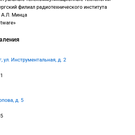
ургский филиал радиотехнического института
 А.Л. Минца
ftware»
вления
г, ул. Инструментальная, д. 2
51
пова, д. 5
35