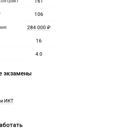
контракт
161
т
106
ния
284 000 ₽
16
4.0
е экзамены
и ИКТ
работать