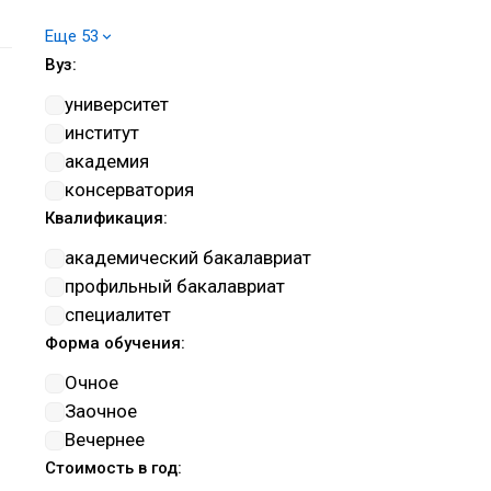
Военное управление
Еще 53
Изобразительное и прикладные
Вуз:
виды искусств
Информатика и вычислительная
университет
техника
институт
Информационная безопасность
академия
Искусствознание
консерватория
История и археология
Квалификация:
Клиническая медицина
академический бакалавриат
Компьютерные и
профильный бакалавриат
информационные науки
специалитет
Культуроведение и
Форма обучения:
социокультурные проекты
Очное
Математика и механика
Заочное
Машиностроение
Вечернее
Музыкальное искусство
Стоимость в год:
Нанотехнологии и