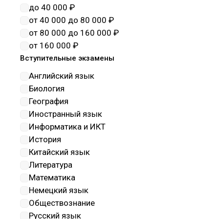
наноматериалы
до 40 000 ₽
Науки о здоровье и
от 40 000 до 80 000 ₽
профилактическая медицина
от 80 000 до 160 000 ₽
Науки о земле
от 160 000 ₽
Обеспечение государтсвенной
Вступительные экзамены
безопасности
Английский язык
Образование и педагогические
Биология
науки
География
Оружие и системы вооружения
Иностранный язык
Политические науки и
Информатика и ИКТ
регионоведение
История
Прикладная геология, горное
Китайский язык
дело, нефтегазовое дело и
Литература
геодезия
Математика
Промышленная экология и
Немецкий язык
биотехнологии
Обществознание
Психологические науки
Русский язык