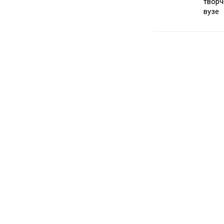
творч
вузе