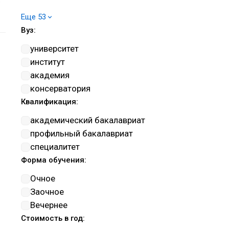
в
Военное управление
Еще 53
Изобразительное и прикладные
Вуз:
виды искусств
Информатика и вычислительная
университет
техника
институт
Информационная безопасность
академия
Искусствознание
консерватория
История и археология
Квалификация:
Клиническая медицина
академический бакалавриат
Компьютерные и
профильный бакалавриат
информационные науки
специалитет
Культуроведение и
Форма обучения:
социокультурные проекты
Очное
Математика и механика
Заочное
Машиностроение
Вечернее
Музыкальное искусство
Стоимость в год:
Нанотехнологии и