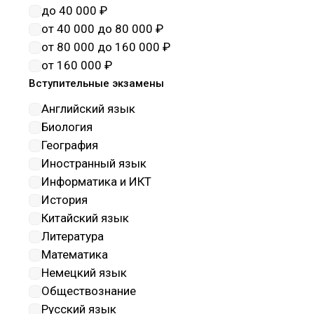
наноматериалы
до 40 000 ₽
Науки о здоровье и
от 40 000 до 80 000 ₽
профилактическая медицина
от 80 000 до 160 000 ₽
Науки о земле
от 160 000 ₽
Обеспечение государтсвенной
Вступительные экзамены
безопасности
Английский язык
Образование и педагогические
Биология
науки
География
Оружие и системы вооружения
Иностранный язык
Политические науки и
Информатика и ИКТ
регионоведение
История
Прикладная геология, горное
Китайский язык
дело, нефтегазовое дело и
Литература
геодезия
Математика
Промышленная экология и
Немецкий язык
биотехнологии
Обществознание
Психологические науки
Русский язык