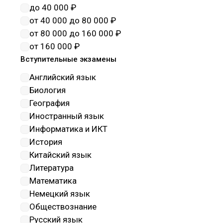
наноматериалы
до 40 000 ₽
Науки о здоровье и
от 40 000 до 80 000 ₽
профилактическая медицина
от 80 000 до 160 000 ₽
Науки о земле
от 160 000 ₽
Обеспечение государтсвенной
Вступительные экзамены
безопасности
Английский язык
Образование и педагогические
Биология
науки
География
Оружие и системы вооружения
Иностранный язык
Политические науки и
Информатика и ИКТ
регионоведение
История
Прикладная геология, горное
Китайский язык
дело, нефтегазовое дело и
Литература
геодезия
Математика
Промышленная экология и
Немецкий язык
биотехнологии
Обществознание
Психологические науки
Русский язык