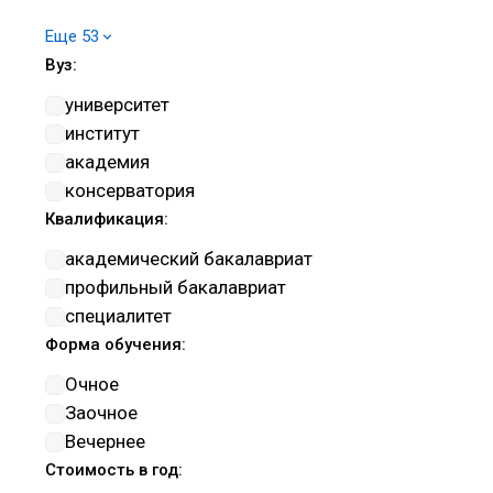
Военное управление
Еще 53
Изобразительное и прикладные
Вуз:
виды искусств
Информатика и вычислительная
университет
техника
институт
Информационная безопасность
академия
Искусствознание
консерватория
История и археология
Квалификация:
Клиническая медицина
академический бакалавриат
Компьютерные и
профильный бакалавриат
информационные науки
специалитет
Культуроведение и
Форма обучения:
социокультурные проекты
Очное
Математика и механика
Заочное
Машиностроение
Вечернее
Музыкальное искусство
Стоимость в год:
Нанотехнологии и