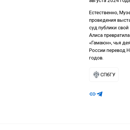
августа 2024 года
Естественно, Муз
проведения выста
суд публики свой
Алиса превратила
«Гамаюн», чья де
России перевод Н
годов.
СПбГУ