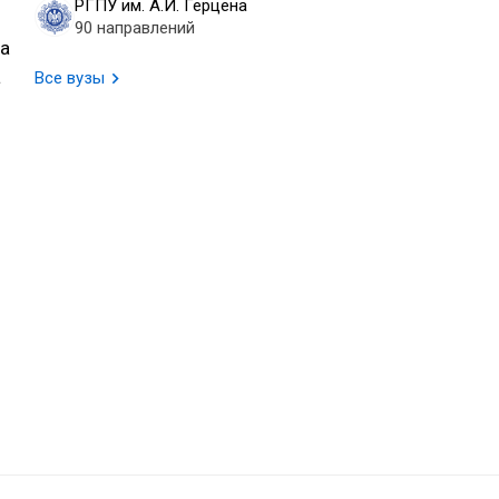
РГПУ им. А.И. Герцена
90 направлений
та
а
Все вузы