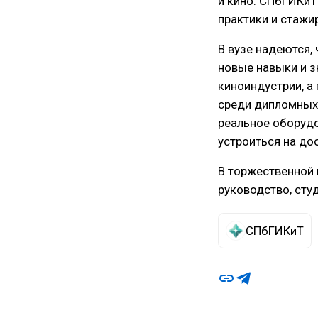
и кино. СПбГИКиТ
практики и стажи
В вузе надеются,
новые навыки и з
киноиндустрии, а
среди дипломных
реальное оборуд
устроиться на до
В торжественной 
руководство, сту
СПбГИКиТ