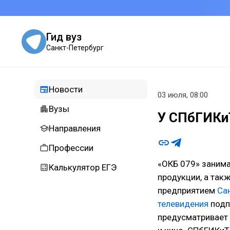
Гид вуз
Санкт-Петербург
Новости
03 июля, 08:00
Вузы
У СПбГИКи
Направления
Профессии
«ОКБ 079» заним
Калькулятор ЕГЭ
продукции, а так
предприятием
Са
телевидения
подп
предусматривает 