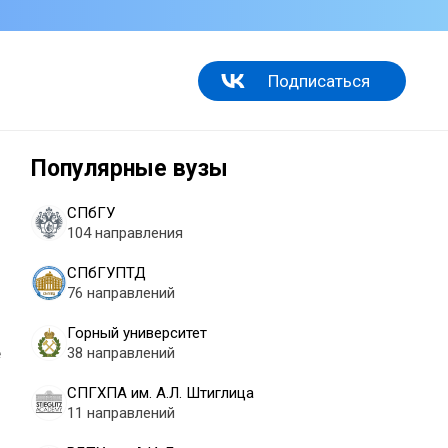
Подписаться
Популярные вузы
СПбГУ
104 направления
СПбГУПТД
76 направлений
Горный университет
е
38 направлений
СПГХПА им. А.Л. Штиглица
11 направлений