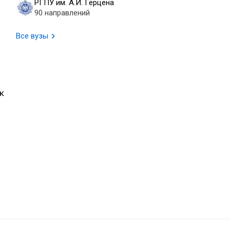
РГПУ им. А.И. Герцена
90 направлений
Все вузы
м
к