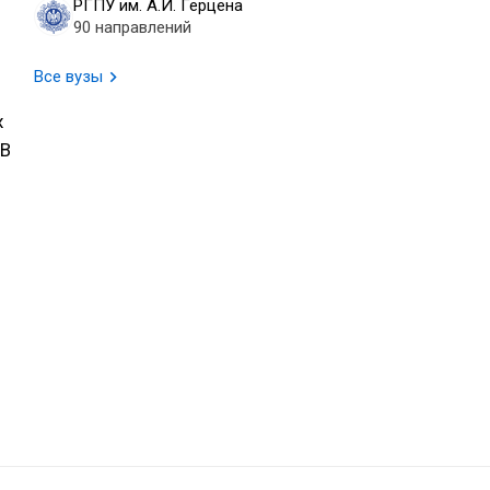
РГПУ им. А.И. Герцена
90 направлений
Все вузы
х
 В