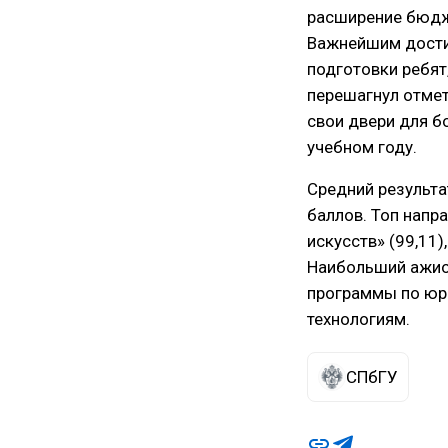
расширение бюдж
Важнейшим дости
подготовки ребят
перешагнул отметк
свои двери для б
учебном году.
Средний результа
баллов. Топ напр
искусств» (99,11)
Наибольший ажио
программы по юр
технологиям.
СПбГУ