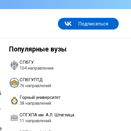
Подписаться
Популярные вузы
СПбГУ
104 направления
СПбГУПТД
76 направлений
5
Горный университет
38 направлений
о
СПГХПА им. А.Л. Штиглица
11 направлений
е