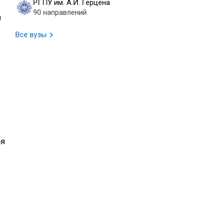
РГПУ им. А.И. Герцена
90 направлений
и
Все вузы
ря