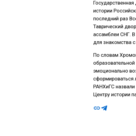
Государственная 
истории Российск
последний раз Вс
Таврический дво
ассамблеи СНГ. 
для знакомства 
По словам Хромо
образовательной 
эмоционально воз
сформироваться л
РАНХиГС назвали 
Центру истории п