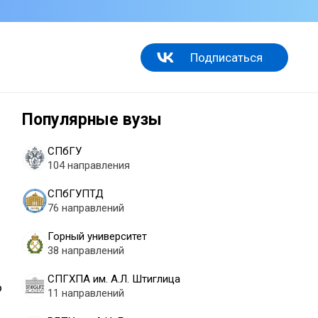
Подписаться
Популярные вузы
СПбГУ
104 направления
СПбГУПТД
76 направлений
Горный университет
38 направлений
СПГХПА им. А.Л. Штиглица
о
11 направлений