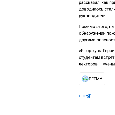
рассказал, как п
доводилось сталк
руководителя.
Помимо этого, на 
обнаружении пожа
другими опасност
«Я горжусь. Геро
студентам встрет
лекторов — учены
РГГМУ