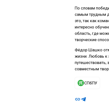
По словам победи
самым трудным дл
это, так как ком
интересно обучен
область, где мож
творческие спосо
Фёдор Шашко отмет
жизни. Любовь к 
путешествовать, 
совместным твор
СПбПУ