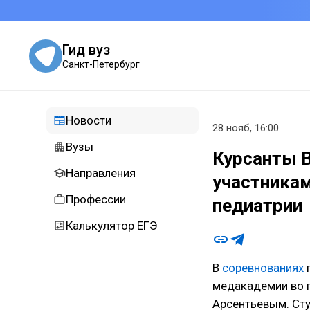
Гид вуз
Санкт-Петербург
Новости
28 нояб, 16:00
Вузы
Курсанты В
Направления
участника
Профессии
педиатрии
Калькулятор ЕГЭ
В
соревнованиях
п
медакадемии во 
Арсентьевым. Ст