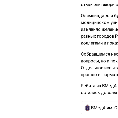
отмечены жюри сп
Олимпиада для б
медицинском унив
изъявило желани
разных городов 
коллегами и пока
Собравшимся нео
вопросы, но и по
Отдельное испыта
прошло в формате
Ребята из ВМедА 
остались довольн
ВМедА им. С