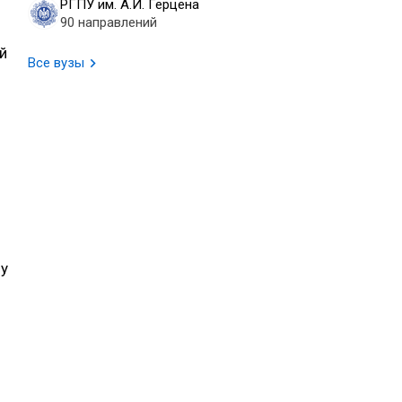
РГПУ им. А.И. Герцена
90 направлений
й
Все вузы
му