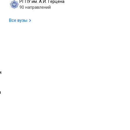
РГПУ им. А.И. Герцена
90 направлений
Все вузы
и
а