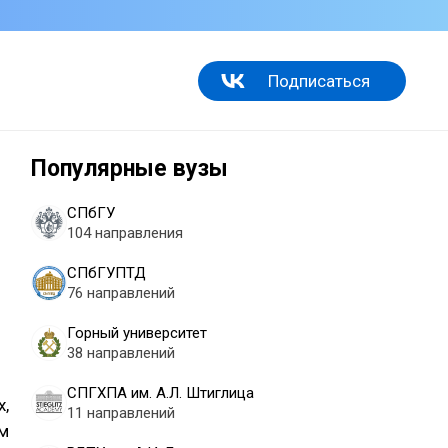
Подписаться
Популярные вузы
СПбГУ
104 направления
СПбГУПТД
76 направлений
Горный университет
38 направлений
СПГХПА им. А.Л. Штиглица
х,
11 направлений
ом