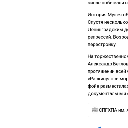
числе побывали 
История Музея об
Спустя несколько
Ленинградским де
репрессий. Возро
перестройку.
На торжественном
Александр Беглов
протяжении всей 
«Раскинулось мор
фойе разместилас
документальный 
СПГХПА им. 