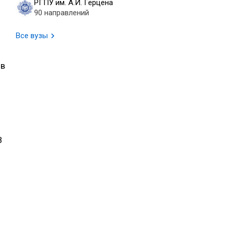
РГПУ им. А.И. Герцена
90 направлений
Все вузы
 в
В