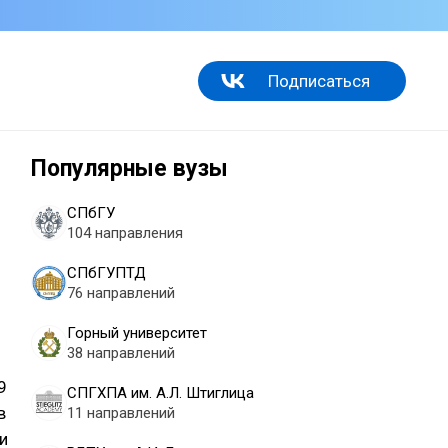
Подписаться
Популярные вузы
СПбГУ
104 направления
СПбГУПТД
76 направлений
Горный университет
38 направлений
9
СПГХПА им. А.Л. Штиглица
в
11 направлений
и