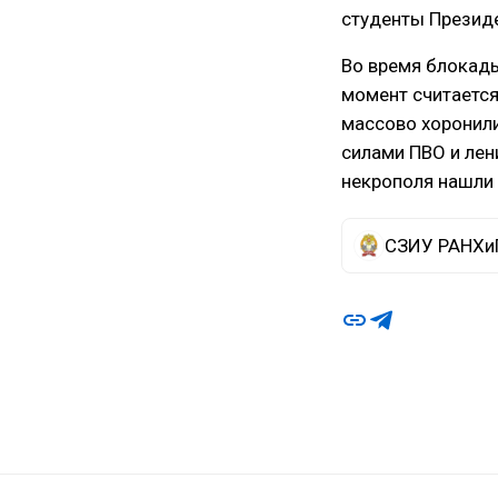
студенты Президе
Во время блокад
момент считается
массово хоронили
силами ПВО и лен
некрополя нашли 
СЗИУ РАНХи