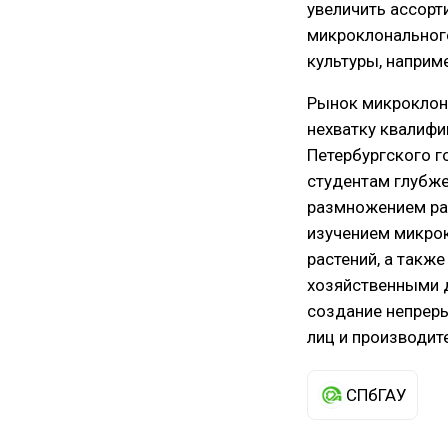
увеличить ассорт
микроклональног
культуры, наприме
Рынок микроклон
нехватку квалифи
Петербургского г
студентам глубже 
размножением рас
изучением микрок
растений, а такж
хозяйственными д
создание непрер
лиц и производит
СПбГАУ