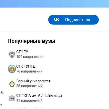
Подписаться
Популярные вузы
СПбГУ
104 направления
СПбГУПТД
76 направлений
Горный университет
38 направлений
ся
СПГХПА им. А.Л. Штиглица
11 направлений
т