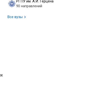
РГПУ им. А.И. Герцена
90 направлений
Все вузы
–
ых